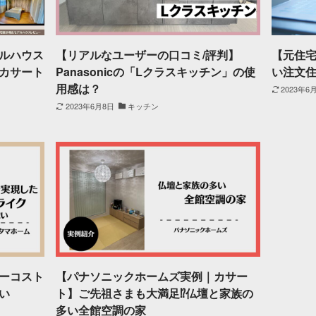
ルハウス
【リアルなユーザーの口コミ/評判】
【元住
カサート
Panasonicの「Lクラスキッチン」の使
い注文
用感は？
2023年6
2023年6月8日
キッチン
ーコスト
【パナソニックホームズ実例｜カサー
い
ト】ご先祖さまも大満足⁉仏壇と家族の
多い全館空調の家