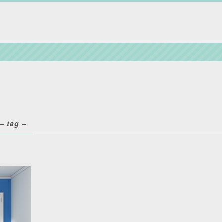
– tag –